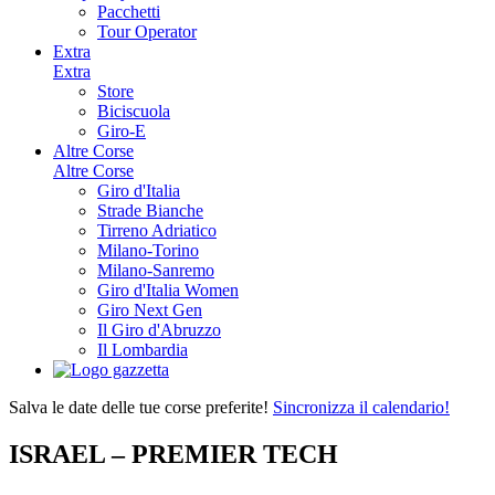
Pacchetti
Tour Operator
Extra
Extra
Store
Biciscuola
Giro-E
Altre Corse
Altre Corse
Giro d'Italia
Strade Bianche
Tirreno Adriatico
Milano-Torino
Milano-Sanremo
Giro d'Italia Women
Giro Next Gen
Il Giro d'Abruzzo
Il Lombardia
Salva le date delle tue corse preferite!
Sincronizza il calendario!
ISRAEL – PREMIER TECH