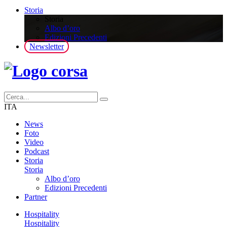
Storia
Storia
Albo d’oro
Edizioni Precedenti
Newsletter
ITA
News
Foto
Video
Podcast
Storia
Storia
Albo d’oro
Edizioni Precedenti
Partner
Hospitality
Hospitality