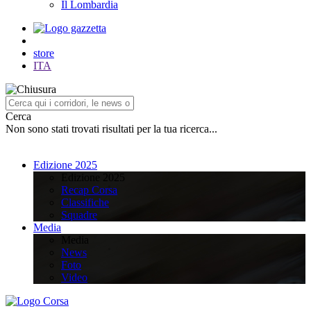
Il Lombardia
store
ITA
Cerca
Non sono stati trovati risultati per la tua ricerca...
Edizione 2025
Edizione 2025
Recap Corsa
Classifiche
Squadre
Media
Media
News
Foto
Video