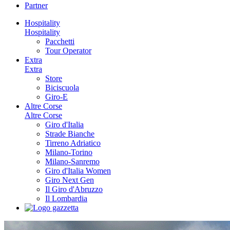
Partner
Hospitality
Hospitality
Pacchetti
Tour Operator
Extra
Extra
Store
Biciscuola
Giro-E
Altre Corse
Altre Corse
Giro d'Italia
Strade Bianche
Tirreno Adriatico
Milano-Torino
Milano-Sanremo
Giro d'Italia Women
Giro Next Gen
Il Giro d'Abruzzo
Il Lombardia