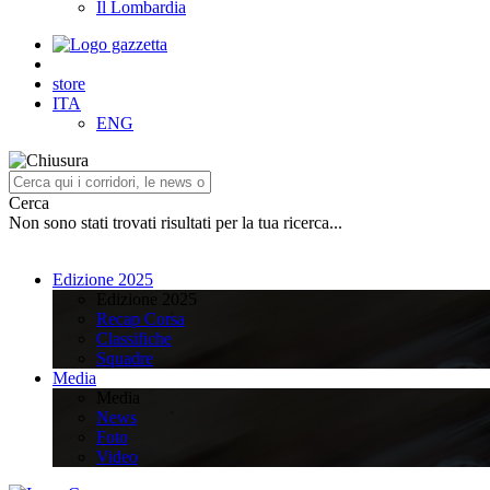
Il Lombardia
store
ITA
ENG
Cerca
Non sono stati trovati risultati per la tua ricerca...
Edizione 2025
Edizione 2025
Recap Corsa
Classifiche
Squadre
Media
Media
News
Foto
Video