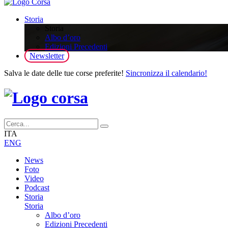
Storia
Storia
Albo d’oro
Edizioni Precedenti
Newsletter
Salva le date delle tue corse preferite!
Sincronizza il calendario!
ITA
ENG
News
Foto
Video
Podcast
Storia
Storia
Albo d’oro
Edizioni Precedenti