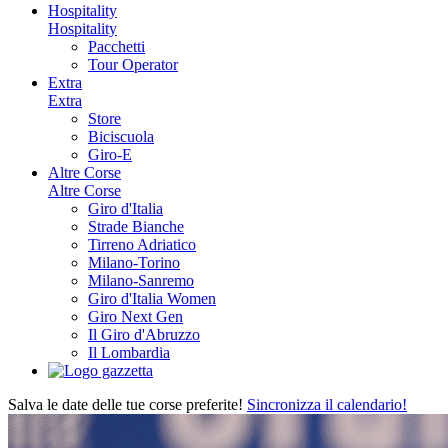
Hospitality
Hospitality
Pacchetti
Tour Operator
Extra
Extra
Store
Biciscuola
Giro-E
Altre Corse
Altre Corse
Giro d'Italia
Strade Bianche
Tirreno Adriatico
Milano-Torino
Milano-Sanremo
Giro d'Italia Women
Giro Next Gen
Il Giro d'Abruzzo
Il Lombardia
Salva le date delle tue corse preferite!
Sincronizza il calendario!