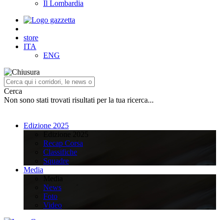
Il Lombardia
store
ITA
ENG
Cerca
Non sono stati trovati risultati per la tua ricerca...
Edizione 2025
Edizione 2025
Recap Corsa
Classifiche
Squadre
Media
Media
News
Foto
Video