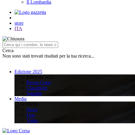
Il Lombardia
store
ITA
Cerca
Non sono stati trovati risultati per la tua ricerca...
Edizione 2025
Edizione 2025
Recap Corsa
Classifiche
Squadre
Media
Media
News
Foto
Video