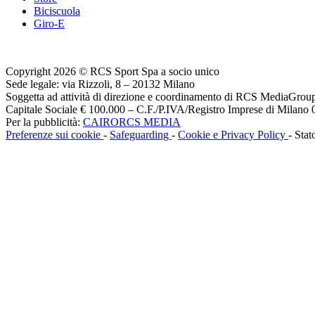
Biciscuola
Giro-E
Copyright 2026 © RCS Sport Spa a socio unico
Sede legale: via Rizzoli, 8 – 20132 Milano
Soggetta ad attività di direzione e coordinamento di RCS MediaGrou
Capitale Sociale € 100.000 – C.F./P.IVA/Registro Imprese di Milan
Per la pubblicità:
CAIRORCS MEDIA
Preferenze sui cookie
-
Safeguarding
-
Cookie e Privacy Policy
- Stat