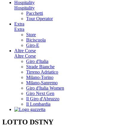
Hospitality
Hospitality
Pacchetti
Tour Operator
Extra
Extra
Store
Biciscuola
Giro-E
Altre Corse
Altre Corse
Giro d'Italia
Strade Bianche
Tirreno Adriatico
Milano-Torino
Milano-Sanremo
Giro d'Italia Women
Giro Next Gen
Il Giro d'Abruzzo
Il Lombardia
LOTTO DSTNY