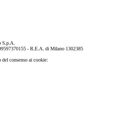
p S.p.A.
o 09597370155 - R.E.A. di Milano 1302385
o del consenso ai cookie: