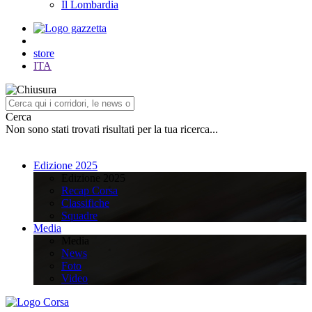
Il Lombardia
store
ITA
Cerca
Non sono stati trovati risultati per la tua ricerca...
Edizione 2025
Edizione 2025
Recap Corsa
Classifiche
Squadre
Media
Media
News
Foto
Video