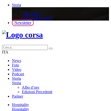
Storia
Storia
Albo d’oro
Edizioni Precedenti
Newsletter
ITA
News
Foto
Video
Podcast
Storia
Storia
Albo d’oro
Edizioni Precedenti
Partner
Hospitality
Hospitality