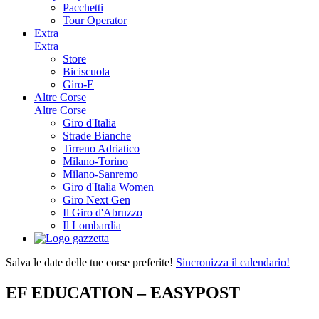
Pacchetti
Tour Operator
Extra
Extra
Store
Biciscuola
Giro-E
Altre Corse
Altre Corse
Giro d'Italia
Strade Bianche
Tirreno Adriatico
Milano-Torino
Milano-Sanremo
Giro d'Italia Women
Giro Next Gen
Il Giro d'Abruzzo
Il Lombardia
Salva le date delle tue corse preferite!
Sincronizza il calendario!
EF EDUCATION – EASYPOST