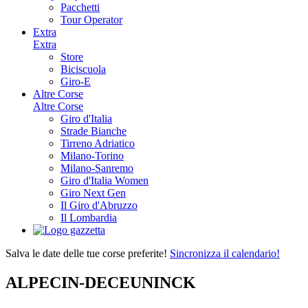
Pacchetti
Tour Operator
Extra
Extra
Store
Biciscuola
Giro-E
Altre Corse
Altre Corse
Giro d'Italia
Strade Bianche
Tirreno Adriatico
Milano-Torino
Milano-Sanremo
Giro d'Italia Women
Giro Next Gen
Il Giro d'Abruzzo
Il Lombardia
Salva le date delle tue corse preferite!
Sincronizza il calendario!
ALPECIN-DECEUNINCK