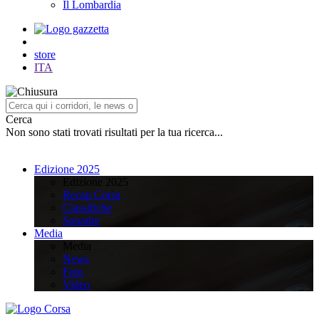
Il Lombardia
store
ITA
Cerca
Non sono stati trovati risultati per la tua ricerca...
Edizione 2025
Edizione 2025
Recap Corsa
Classifiche
Squadre
Media
Media
News
Foto
Video