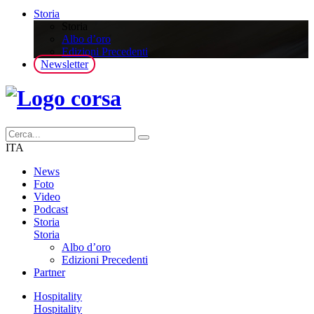
Storia
Storia
Albo d’oro
Edizioni Precedenti
Newsletter
ITA
News
Foto
Video
Podcast
Storia
Storia
Albo d’oro
Edizioni Precedenti
Partner
Hospitality
Hospitality