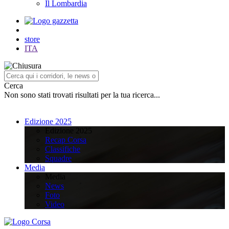
Il Lombardia
store
ITA
Cerca
Non sono stati trovati risultati per la tua ricerca...
Edizione 2025
Edizione 2025
Recap Corsa
Classifiche
Squadre
Media
Media
News
Foto
Video