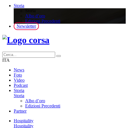
Storia
Storia
Albo d’oro
Edizioni Precedenti
Newsletter
ITA
News
Foto
Video
Podcast
Storia
Storia
Albo d’oro
Edizioni Precedenti
Partner
Hospitality
Hospitality