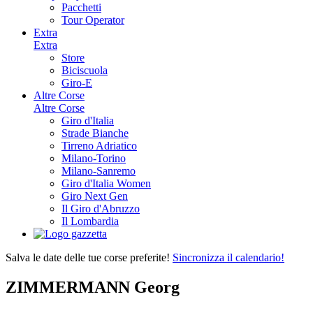
Pacchetti
Tour Operator
Extra
Extra
Store
Biciscuola
Giro-E
Altre Corse
Altre Corse
Giro d'Italia
Strade Bianche
Tirreno Adriatico
Milano-Torino
Milano-Sanremo
Giro d'Italia Women
Giro Next Gen
Il Giro d'Abruzzo
Il Lombardia
Salva le date delle tue corse preferite!
Sincronizza il calendario!
ZIMMERMANN Georg