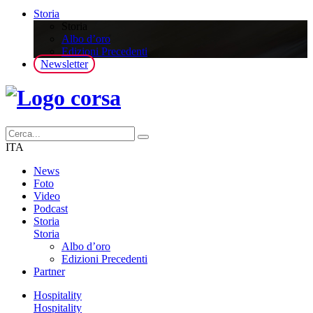
Storia
Storia
Albo d’oro
Edizioni Precedenti
Newsletter
ITA
News
Foto
Video
Podcast
Storia
Storia
Albo d’oro
Edizioni Precedenti
Partner
Hospitality
Hospitality