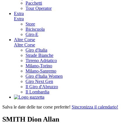
Pacchetti
Tour Operator
Extra
Extra
Store
Biciscuola
Giro-E
Altre Corse
Altre Corse
Giro d'Italia
Strade Bianche
Tirreno Adriatico
Milano-Torino
Milano-Sanremo
Giro d'Italia Women
Giro Next Gen
Il Giro d'Abruzzo
Il Lombardia
Salva le date delle tue corse preferite!
Sincronizza il calendario!
SMITH Dion Allan