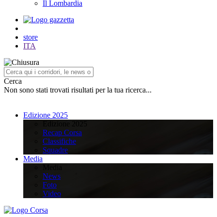
Il Lombardia
store
ITA
Cerca
Non sono stati trovati risultati per la tua ricerca...
Edizione 2025
Edizione 2025
Recap Corsa
Classifiche
Squadre
Media
Media
News
Foto
Video