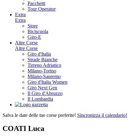
Pacchetti
Tour Operator
Extra
Extra
Store
Biciscuola
Giro-E
Altre Corse
Altre Corse
Giro d'Italia
Strade Bianche
Tirreno Adriatico
Milano-Torino
Milano-Sanremo
Giro d'Italia Women
Giro Next Gen
Il Giro d'Abruzzo
Il Lombardia
Salva le date delle tue corse preferite!
Sincronizza il calendario!
COATI Luca