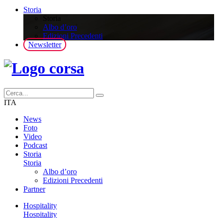
Storia
Storia
Albo d’oro
Edizioni Precedenti
Newsletter
ITA
News
Foto
Video
Podcast
Storia
Storia
Albo d’oro
Edizioni Precedenti
Partner
Hospitality
Hospitality