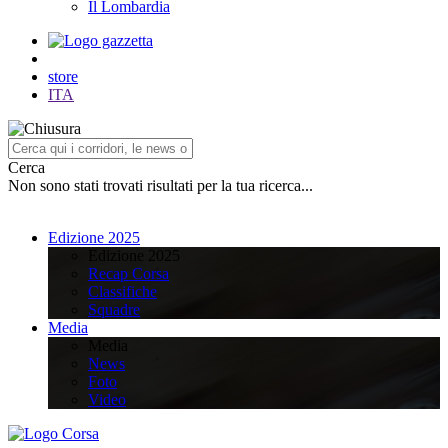
Il Lombardia
store
ITA
Cerca
Non sono stati trovati risultati per la tua ricerca...
Edizione 2025
Edizione 2025
Recap Corsa
Classifiche
Squadre
Media
Media
News
Foto
Video