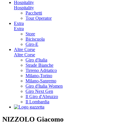
Hospitality
Hospitality
Pacchetti
Tour Operator
Extra
Extra
Store
Biciscuola
Giro-E
Altre Corse
Altre Corse
Giro d'Italia
Strade Bianche
Tirreno Adriatico
Milano-Torino
Milano-Sanremo
Giro d'Italia Women
Giro Next Gen
Il Giro d'Abruzzo
Il Lombardia
NIZZOLO Giacomo