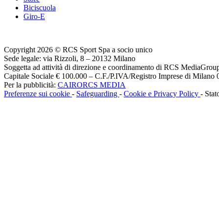
Biciscuola
Giro-E
Copyright 2026 © RCS Sport Spa a socio unico
Sede legale: via Rizzoli, 8 – 20132 Milano
Soggetta ad attività di direzione e coordinamento di RCS MediaGrou
Capitale Sociale € 100.000 – C.F./P.IVA/Registro Imprese di Milan
Per la pubblicità:
CAIRORCS MEDIA
Preferenze sui cookie
-
Safeguarding
-
Cookie e Privacy Policy
- Stat