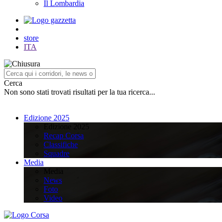
Il Lombardia
store
ITA
Cerca
Non sono stati trovati risultati per la tua ricerca...
Edizione 2025
Edizione 2025
Recap Corsa
Classifiche
Squadre
Media
Media
News
Foto
Video