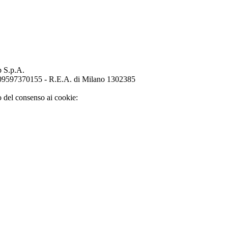
p S.p.A.
o 09597370155 - R.E.A. di Milano 1302385
o del consenso ai cookie: