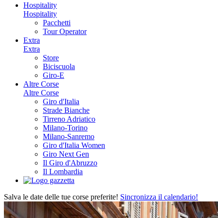
Hospitality
Hospitality
Pacchetti
Tour Operator
Extra
Extra
Store
Biciscuola
Giro-E
Altre Corse
Altre Corse
Giro d'Italia
Strade Bianche
Tirreno Adriatico
Milano-Torino
Milano-Sanremo
Giro d'Italia Women
Giro Next Gen
Il Giro d'Abruzzo
Il Lombardia
Salva le date delle tue corse preferite!
Sincronizza il calendario!