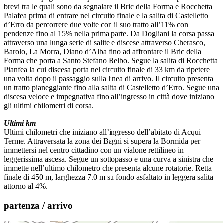
brevi tra le quali sono da segnalare il Bric della Forma e Rocchetta
Palafea prima di entrare nel circuito finale e la salita di Castelletto
d’Erro da percorrere due volte con il suo tratto all’11% con
pendenze fino al 15% nella prima parte. Da Dogliani la corsa passa
attraverso una lunga serie di salite e discese attraverso Cherasco,
Barolo, La Morra, Diano d’Alba fino ad affrontare il Bric della
Forma che porta a Santo Stefano Belbo. Segue la salita di Rocchetta
Pianfea la cui discesa porta nel circuito finale di 33 km da ripetere
una volta dopo il passaggio sulla linea di arrivo. Il circuito presenta
un tratto pianeggiante fino alla salita di Castelletto d’Erro. Segue una
discesa veloce e impegnativa fino all’ingresso in città dove iniziano
gli ultimi chilometri di corsa.
Ultimi km
Ultimi chilometri che iniziano all’ingresso dell’abitato di Acqui
Terme. Attraversata la zona dei Bagni si supera la Bormida per
immettersi nel centro cittadino con un vialone rettilineo in
leggerissima ascesa. Segue un sottopasso e una curva a sinistra che
immette nell’ultimo chilometro che presenta alcune rotatorie. Retta
finale di 450 m, larghezza 7.0 m su fondo asfaltato in leggera salita
attorno al 4%.
partenza / arrivo