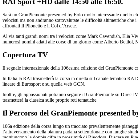
RAI Sport +HD dalle 14:50 alle 16:50.
Sarà un GranPiemonte presented by Eolo molto interessante quello che
velocisti ma non andranno sottovalutate le difficoltà altimetriche che 
affrontati Il Pilonetto e il Col d’Arsete.
Al via tanti grandi nomi tra i velocisti come Mark Cavendish, Elia 
numerosi uomini adatti alle corse di un giorno come Alberto Bettiol, 
Copertura TV
Il segnale internazionale della 106esima edizione del GranPiemonte copr
In Italia la RAI trasmetterà la corsa in diretta sul canale tematico RA
lineare di Eurosport e su quella web GCN.
Inoltre, gli appassionati potranno seguire il GranPiemonte su DirecTV
trasmetterà la classica sulle proprie reti tematiche.
Il Percorso del GranPiemonte presented
106a edizione della corsa lungo un tracciato prevalentemente pianeggia
l’attraversamento della pianura padana settentrionale con lunghe strade
raggiungono la doppia cifra in prossimità di Rivodora. Discesa su Pino