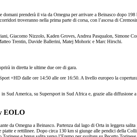
 domani prenderà il via da Omegna per arrivare a Beinasco dopo 198 km.
i corridori troveranno nella prima parte di corsa, con l’ascesa di Cremo
Viviani, Giacomo Nizzolo, Kaden Groves, Andrea Pasqualon, Simone Con
Matteo Trentin, Davide Ballerini, Matej Mohoric e Marc Hirschi.
irà in diretta le ultime due ore di gara.
I Sport +HD dalle ore 14:50 alle ore 16:50. A livello europeo la copertur
 in Sud America, su Supersport in Sud Africa e, grazie alla diffusione a
 by EOLO
nte da Omegna a Beinasco. Partenza dal lago di Orta in leggera salita p
 piatte e rettilinee. Dopo circa 130 km si giunge alle pendici della Coll
 Torinese e breve salita verso l’Eremo per svoltare su Pecetto Torinese 