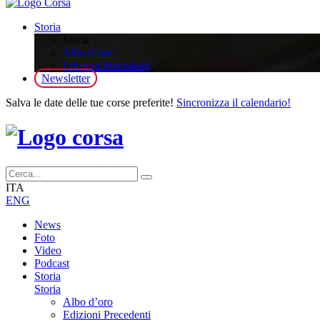
Storia
Storia
Albo d’oro
Edizioni Precedenti
Newsletter
Salva le date delle tue corse preferite!
Sincronizza il calendario!
ITA
ENG
News
Foto
Video
Podcast
Storia
Storia
Albo d’oro
Edizioni Precedenti