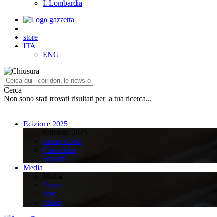
Il Lombardia
store
ITA
ENG
Cerca
Non sono stati trovati risultati per la tua ricerca...
Edizione 2025
Edizione 2025
Recap Corsa
Classifiche
Squadre
Media
Media
News
Foto
Video