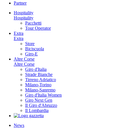
Partner
Hospitality
Hospitality
Pacchetti
Tour Operator
Extra
Extra
Store
Biciscuola
Giro-E
Altre Corse
Altre Corse
Giro d'Italia
Strade Bianche
Tirreno Adriatico
Milano-Torino
Milano-Sanremo
Giro d'Italia Women
Giro Next Gen
Il Giro d'Abruzzo
Il Lombardia
News