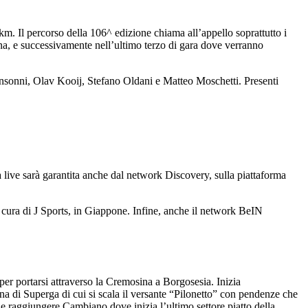
 Il percorso della 106^ edizione chiama all’appello soprattutto i
sina, e successivamente nell’ultimo terzo di gara dove verranno
sonni, Olav Kooij, Stefano Oldani e Matteo Moschetti. Presenti
a live sarà garantita anche dal network Discovery, sulla piattaforma
 cura di J Sports, in Giappone. Infine, anche il network BeIN
er portarsi attraverso la Cremosina a Borgosesia. Inizia
ina di Superga di cui si scala il versante “Pilonetto” con pendenze che
e raggiungere Cambiano dove inizia l’ultimo settore piatto della