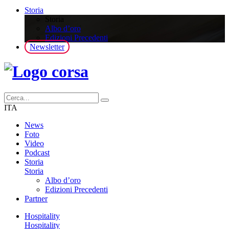
Storia
Storia
Albo d’oro
Edizioni Precedenti
Newsletter
ITA
News
Foto
Video
Podcast
Storia
Storia
Albo d’oro
Edizioni Precedenti
Partner
Hospitality
Hospitality