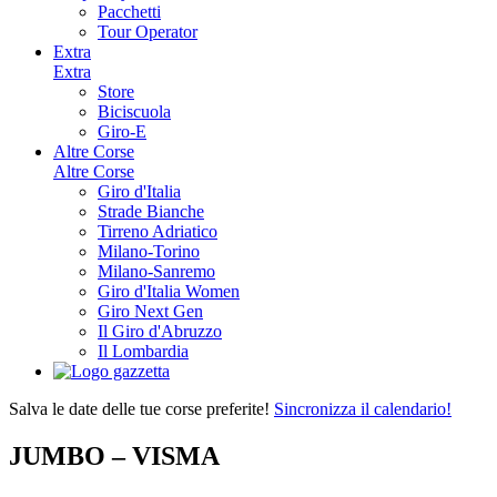
Pacchetti
Tour Operator
Extra
Extra
Store
Biciscuola
Giro-E
Altre Corse
Altre Corse
Giro d'Italia
Strade Bianche
Tirreno Adriatico
Milano-Torino
Milano-Sanremo
Giro d'Italia Women
Giro Next Gen
Il Giro d'Abruzzo
Il Lombardia
Salva le date delle tue corse preferite!
Sincronizza il calendario!
JUMBO – VISMA