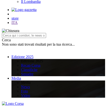
Il Lombardia
store
ITA
Cerca
Non sono stati trovati risultati per la tua ricerca...
Edizione 2025
Edizione 2025
Recap Corsa
Classifiche
Squadre
Media
Media
News
Foto
Video