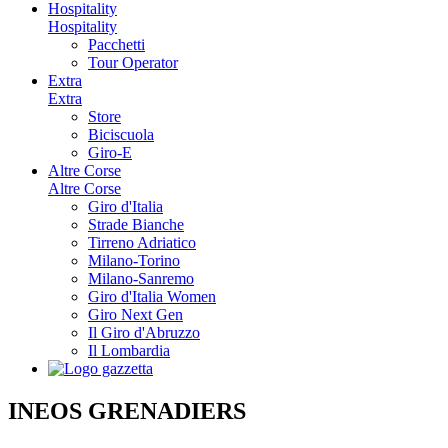
Hospitality
Hospitality
Pacchetti
Tour Operator
Extra
Extra
Store
Biciscuola
Giro-E
Altre Corse
Altre Corse
Giro d'Italia
Strade Bianche
Tirreno Adriatico
Milano-Torino
Milano-Sanremo
Giro d'Italia Women
Giro Next Gen
Il Giro d'Abruzzo
Il Lombardia
INEOS GRENADIERS