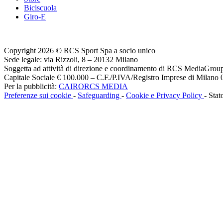
Biciscuola
Giro-E
Copyright 2026 © RCS Sport Spa a socio unico
Sede legale: via Rizzoli, 8 – 20132 Milano
Soggetta ad attività di direzione e coordinamento di RCS MediaGrou
Capitale Sociale € 100.000 – C.F./P.IVA/Registro Imprese di Milan
Per la pubblicità:
CAIRORCS MEDIA
Preferenze sui cookie
-
Safeguarding
-
Cookie e Privacy Policy
- Stat