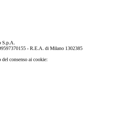
p S.p.A.
o 09597370155 - R.E.A. di Milano 1302385
o del consenso ai cookie: