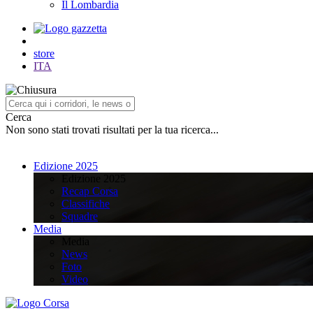
Il Lombardia
store
ITA
Cerca
Non sono stati trovati risultati per la tua ricerca...
Edizione 2025
Edizione 2025
Recap Corsa
Classifiche
Squadre
Media
Media
News
Foto
Video