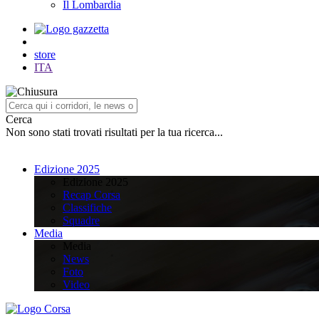
Il Lombardia
store
ITA
Cerca
Non sono stati trovati risultati per la tua ricerca...
Edizione 2025
Edizione 2025
Recap Corsa
Classifiche
Squadre
Media
Media
News
Foto
Video