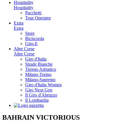
Hospitality
Hospitality
Pacchetti
Tour Operator
Extra
Extra
Store
Biciscuola
Giro-E
Altre Corse
Altre Corse
Giro d'Italia
Strade Bianche
Tirreno Adriatico
Milano-Torino
Milano-Sanremo
Giro d'Italia Women
Giro Next Gen
Il Giro d'Abruzzo
Il Lombardia
BAHRAIN VICTORIOUS