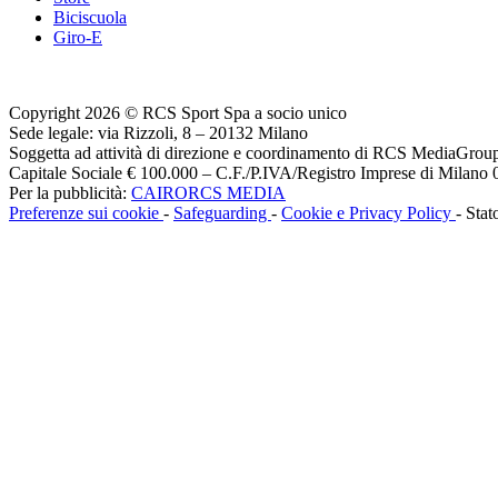
Biciscuola
Giro-E
Copyright 2026 © RCS Sport Spa a socio unico
Sede legale: via Rizzoli, 8 – 20132 Milano
Soggetta ad attività di direzione e coordinamento di RCS MediaGrou
Capitale Sociale € 100.000 – C.F./P.IVA/Registro Imprese di Milan
Per la pubblicità:
CAIRORCS MEDIA
Preferenze sui cookie
-
Safeguarding
-
Cookie e Privacy Policy
- Stat