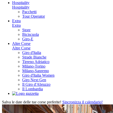
Hospitality
Hospitality
Pacchetti
Tour Operator
Extra
Extra
Store
Biciscuola
Giro-E
Altre Corse
Altre Corse
Giro d'Italia
Strade Bianche
Tirreno Adriatico
Milano-Torino
Milano-Sanremo
Giro d'Italia Women
Giro Next Gen
Il Giro d'Abruzzo
Il Lombardia
Salva le date delle tue corse preferite!
Sincronizza il calendario!