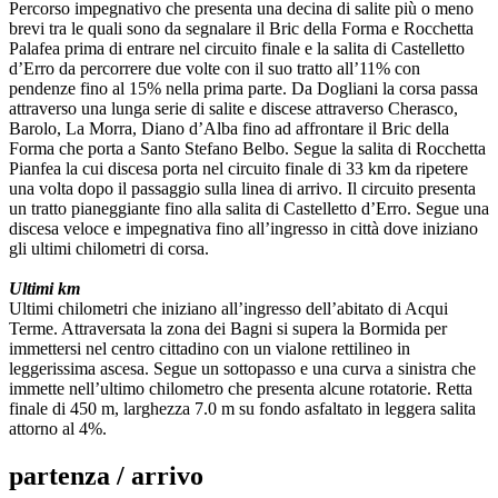
Percorso impegnativo che presenta una decina di salite più o meno
brevi tra le quali sono da segnalare il Bric della Forma e Rocchetta
Palafea prima di entrare nel circuito finale e la salita di Castelletto
d’Erro da percorrere due volte con il suo tratto all’11% con
pendenze fino al 15% nella prima parte. Da Dogliani la corsa passa
attraverso una lunga serie di salite e discese attraverso Cherasco,
Barolo, La Morra, Diano d’Alba fino ad affrontare il Bric della
Forma che porta a Santo Stefano Belbo. Segue la salita di Rocchetta
Pianfea la cui discesa porta nel circuito finale di 33 km da ripetere
una volta dopo il passaggio sulla linea di arrivo. Il circuito presenta
un tratto pianeggiante fino alla salita di Castelletto d’Erro. Segue una
discesa veloce e impegnativa fino all’ingresso in città dove iniziano
gli ultimi chilometri di corsa.
Ultimi km
Ultimi chilometri che iniziano all’ingresso dell’abitato di Acqui
Terme. Attraversata la zona dei Bagni si supera la Bormida per
immettersi nel centro cittadino con un vialone rettilineo in
leggerissima ascesa. Segue un sottopasso e una curva a sinistra che
immette nell’ultimo chilometro che presenta alcune rotatorie. Retta
finale di 450 m, larghezza 7.0 m su fondo asfaltato in leggera salita
attorno al 4%.
partenza / arrivo