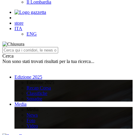
Il Lombardia
store
ITA
ENG
Cerca
Non sono stati trovati risultati per la tua ricerca...
Edizione 2025
Edizione 2025
Recap Corsa
Classifiche
Squadre
Media
Media
News
Foto
Video