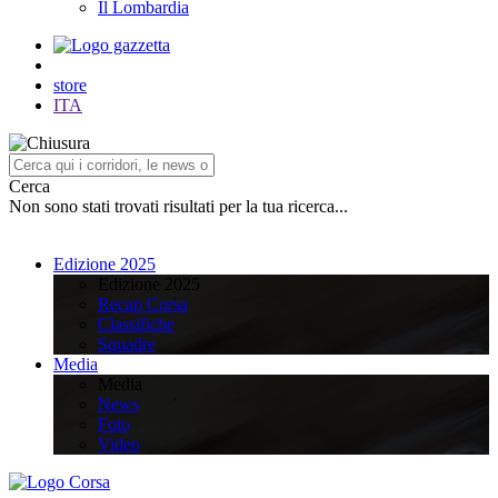
Il Lombardia
store
ITA
Cerca
Non sono stati trovati risultati per la tua ricerca...
Edizione 2025
Edizione 2025
Recap Corsa
Classifiche
Squadre
Media
Media
News
Foto
Video