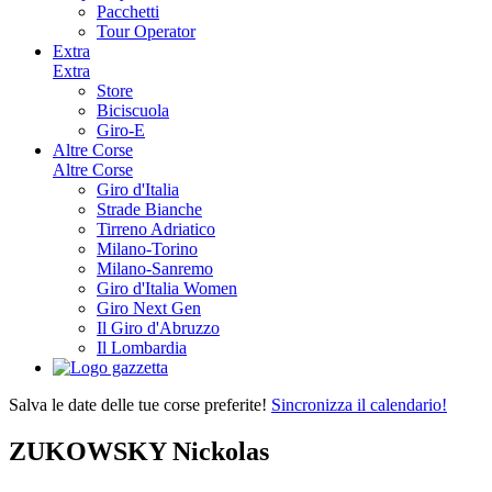
Pacchetti
Tour Operator
Extra
Extra
Store
Biciscuola
Giro-E
Altre Corse
Altre Corse
Giro d'Italia
Strade Bianche
Tirreno Adriatico
Milano-Torino
Milano-Sanremo
Giro d'Italia Women
Giro Next Gen
Il Giro d'Abruzzo
Il Lombardia
Salva le date delle tue corse preferite!
Sincronizza il calendario!
ZUKOWSKY Nickolas