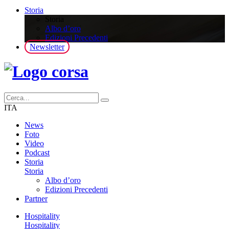
Storia
Storia
Albo d’oro
Edizioni Precedenti
Newsletter
ITA
News
Foto
Video
Podcast
Storia
Storia
Albo d’oro
Edizioni Precedenti
Partner
Hospitality
Hospitality