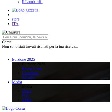
Il Lombardia
store
ITA
Cerca
Non sono stati trovati risultati per la tua ricerca...
Edizione 2025
Edizione 2025
Recap Corsa
Classifiche
Squadre
Media
Media
News
Foto
Video