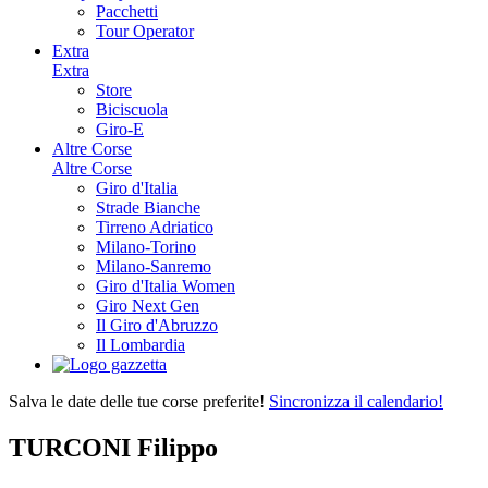
Pacchetti
Tour Operator
Extra
Extra
Store
Biciscuola
Giro-E
Altre Corse
Altre Corse
Giro d'Italia
Strade Bianche
Tirreno Adriatico
Milano-Torino
Milano-Sanremo
Giro d'Italia Women
Giro Next Gen
Il Giro d'Abruzzo
Il Lombardia
Salva le date delle tue corse preferite!
Sincronizza il calendario!
TURCONI Filippo