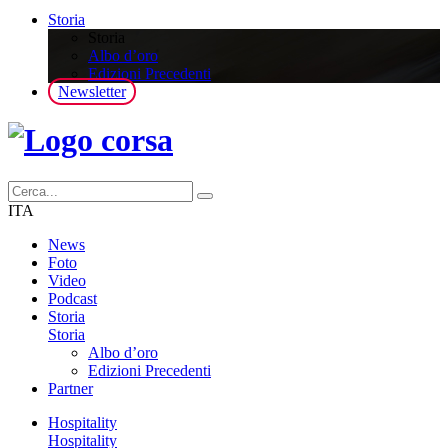
Storia
Storia
Albo d’oro
Edizioni Precedenti
Newsletter
ITA
News
Foto
Video
Podcast
Storia
Storia
Albo d’oro
Edizioni Precedenti
Partner
Hospitality
Hospitality