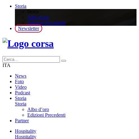
Storia
Storia
Albo d’oro
Edizioni Precedenti
Newsletter
ITA
News
Foto
Video
Podcast
Storia
Storia
Albo d’oro
Edizioni Precedenti
Partner
Hospitality
Hospitality