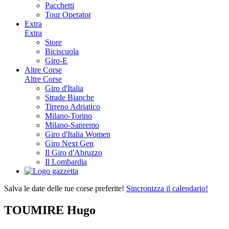
Pacchetti
Tour Operator
Extra
Extra
Store
Biciscuola
Giro-E
Altre Corse
Altre Corse
Giro d'Italia
Strade Bianche
Tirreno Adriatico
Milano-Torino
Milano-Sanremo
Giro d'Italia Women
Giro Next Gen
Il Giro d'Abruzzo
Il Lombardia
Salva le date delle tue corse preferite!
Sincronizza il calendario!
TOUMIRE Hugo