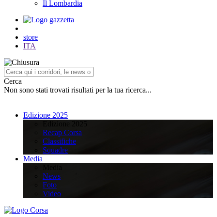
Il Lombardia
store
ITA
Cerca
Non sono stati trovati risultati per la tua ricerca...
Edizione 2025
Edizione 2025
Recap Corsa
Classifiche
Squadre
Media
Media
News
Foto
Video