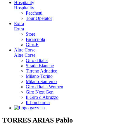
Hospitality
Hospitality
Pacchetti
Tour Operator
Extra
Extra
Store
Biciscuola
Giro-E
Altre Corse
Altre Corse
Giro d'Italia
Strade Bianche
Tirreno Adriatico
Milano-Torino
Milano-Sanremo
Giro d'Italia Women
Giro Next Gen
Il Giro d'Abruzzo
Il Lombardia
TORRES ARIAS Pablo