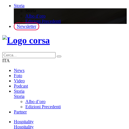
Storia
Storia
Albo d’oro
Edizioni Precedenti
Newsletter
ITA
News
Foto
Video
Podcast
Storia
Storia
Albo d’oro
Edizioni Precedenti
Partner
Hospitality
Hospitality