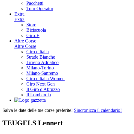
Pacchetti
Tour Operator
Extra
Extra
Store
Biciscuola
Giro-E
Altre Corse
Altre Corse
Giro d'Italia
Strade Bianche
Tirreno Adriatico
Milano-Torino
Milano-Sanremo
Giro d'Italia Women
Giro Next Gen
Il Giro d'Abruzzo
Il Lombardia
Salva le date delle tue corse preferite!
Sincronizza il calendario!
TEUGELS Lennert