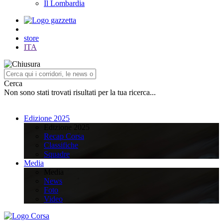
Il Lombardia
store
ITA
Cerca
Non sono stati trovati risultati per la tua ricerca...
Edizione 2025
Edizione 2025
Recap Corsa
Classifiche
Squadre
Media
Media
News
Foto
Video