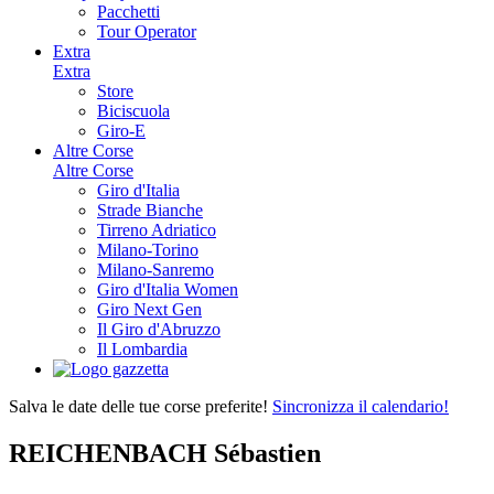
Pacchetti
Tour Operator
Extra
Extra
Store
Biciscuola
Giro-E
Altre Corse
Altre Corse
Giro d'Italia
Strade Bianche
Tirreno Adriatico
Milano-Torino
Milano-Sanremo
Giro d'Italia Women
Giro Next Gen
Il Giro d'Abruzzo
Il Lombardia
Salva le date delle tue corse preferite!
Sincronizza il calendario!
REICHENBACH Sébastien