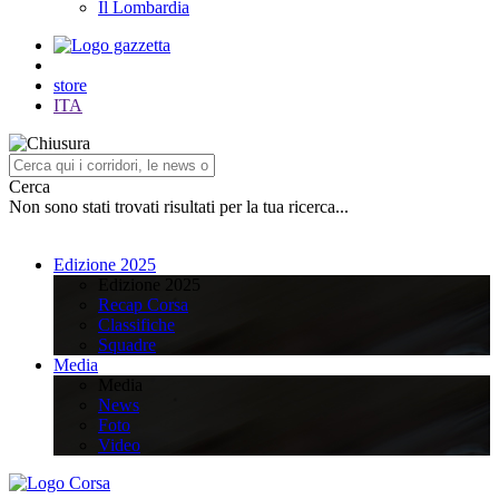
Il Lombardia
store
ITA
Cerca
Non sono stati trovati risultati per la tua ricerca...
Edizione 2025
Edizione 2025
Recap Corsa
Classifiche
Squadre
Media
Media
News
Foto
Video