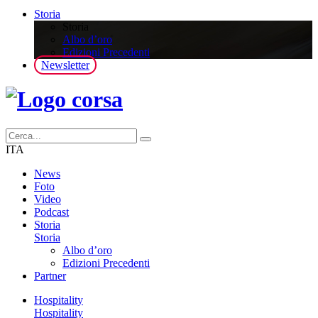
Storia
Storia
Albo d’oro
Edizioni Precedenti
Newsletter
ITA
News
Foto
Video
Podcast
Storia
Storia
Albo d’oro
Edizioni Precedenti
Partner
Hospitality
Hospitality