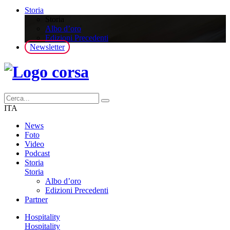
Storia
Storia
Albo d’oro
Edizioni Precedenti
Newsletter
ITA
News
Foto
Video
Podcast
Storia
Storia
Albo d’oro
Edizioni Precedenti
Partner
Hospitality
Hospitality