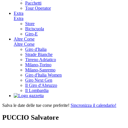
Pacchetti
Tour Operator
Extra
Extra
Store
Biciscuola
Giro-E
Altre Corse
Altre Corse
Giro d'Italia
Strade Bianche
Tirreno Adriatico
Milano-Torino
Milano-Sanremo
Giro d'Italia Women
Giro Next Gen
Il Giro d'Abruzzo
Il Lombardia
Salva le date delle tue corse preferite!
Sincronizza il calendario!
PUCCIO Salvatore