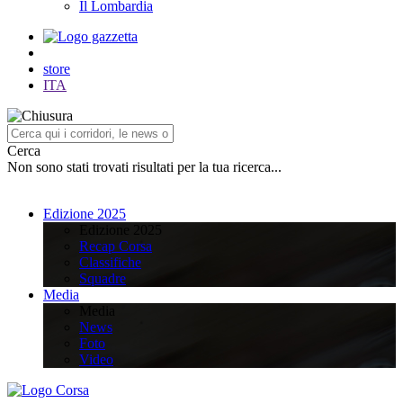
Il Lombardia
store
ITA
Cerca
Non sono stati trovati risultati per la tua ricerca...
Edizione 2025
Edizione 2025
Recap Corsa
Classifiche
Squadre
Media
Media
News
Foto
Video