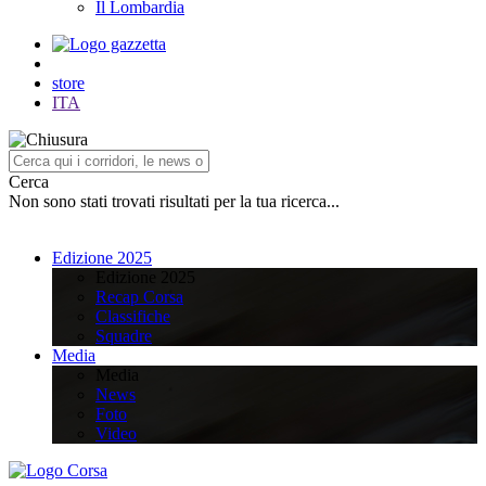
Il Lombardia
store
ITA
Cerca
Non sono stati trovati risultati per la tua ricerca...
Edizione 2025
Edizione 2025
Recap Corsa
Classifiche
Squadre
Media
Media
News
Foto
Video