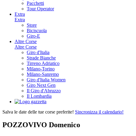
Pacchetti
Tour Operator
Extra
Extra
Store
Biciscuola
Giro-E
Altre Corse
Altre Corse
Giro d'Italia
Strade Bianche
Tirreno Adriatico
Milano-Torino
Milano-Sanremo
Giro d'Italia Women
Giro Next Gen
Il Giro d'Abruzzo
Il Lombardia
Salva le date delle tue corse preferite!
Sincronizza il calendario!
POZZOVIVO Domenico