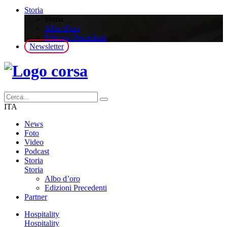
Storia
Storia
Albo d’oro
Edizioni Precedenti
Newsletter
ITA
News
Foto
Video
Podcast
Storia
Storia
Albo d’oro
Edizioni Precedenti
Partner
Hospitality
Hospitality