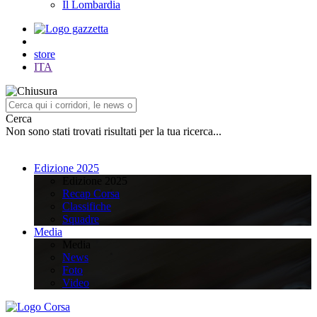
Il Lombardia
store
ITA
Cerca
Non sono stati trovati risultati per la tua ricerca...
Edizione 2025
Edizione 2025
Recap Corsa
Classifiche
Squadre
Media
Media
News
Foto
Video