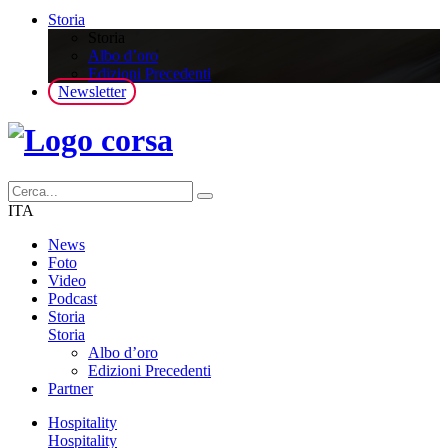
Storia
Storia
Albo d’oro
Edizioni Precedenti
Newsletter
ITA
News
Foto
Video
Podcast
Storia
Storia
Albo d’oro
Edizioni Precedenti
Partner
Hospitality
Hospitality