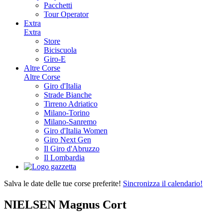
Pacchetti
Tour Operator
Extra
Extra
Store
Biciscuola
Giro-E
Altre Corse
Altre Corse
Giro d'Italia
Strade Bianche
Tirreno Adriatico
Milano-Torino
Milano-Sanremo
Giro d'Italia Women
Giro Next Gen
Il Giro d'Abruzzo
Il Lombardia
Salva le date delle tue corse preferite!
Sincronizza il calendario!
NIELSEN Magnus Cort