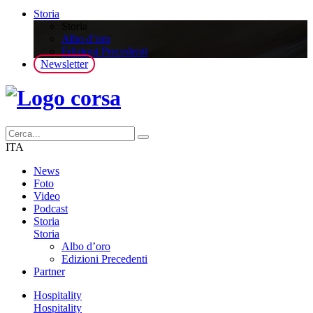
Storia
Storia
Albo d’oro
Edizioni Precedenti
Newsletter
ITA
News
Foto
Video
Podcast
Storia
Storia
Albo d’oro
Edizioni Precedenti
Partner
Hospitality
Hospitality