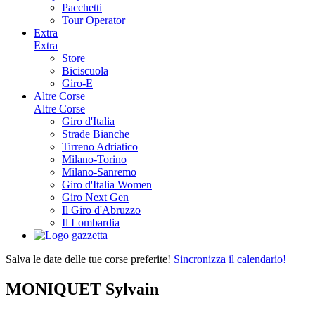
Pacchetti
Tour Operator
Extra
Extra
Store
Biciscuola
Giro-E
Altre Corse
Altre Corse
Giro d'Italia
Strade Bianche
Tirreno Adriatico
Milano-Torino
Milano-Sanremo
Giro d'Italia Women
Giro Next Gen
Il Giro d'Abruzzo
Il Lombardia
Salva le date delle tue corse preferite!
Sincronizza il calendario!
MONIQUET Sylvain