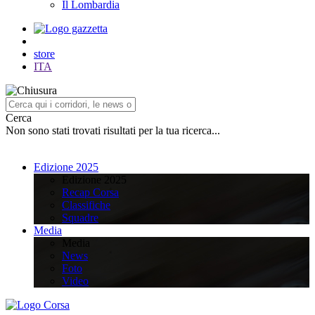
Il Lombardia
store
ITA
Cerca
Non sono stati trovati risultati per la tua ricerca...
Edizione 2025
Edizione 2025
Recap Corsa
Classifiche
Squadre
Media
Media
News
Foto
Video