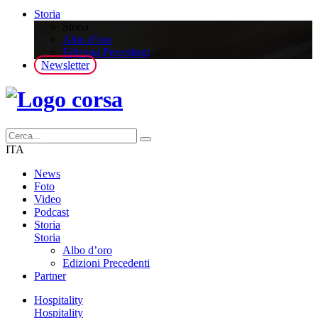
Storia
Storia
Albo d’oro
Edizioni Precedenti
Newsletter
ITA
News
Foto
Video
Podcast
Storia
Storia
Albo d’oro
Edizioni Precedenti
Partner
Hospitality
Hospitality