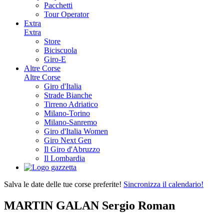
Pacchetti
Tour Operator
Extra
Extra
Store
Biciscuola
Giro-E
Altre Corse
Altre Corse
Giro d'Italia
Strade Bianche
Tirreno Adriatico
Milano-Torino
Milano-Sanremo
Giro d'Italia Women
Giro Next Gen
Il Giro d'Abruzzo
Il Lombardia
Salva le date delle tue corse preferite!
Sincronizza il calendario!
MARTIN GALAN Sergio Roman