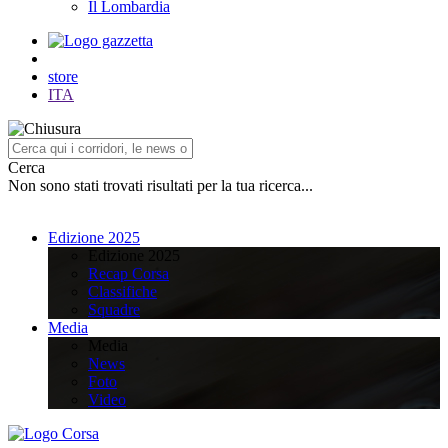
Il Lombardia
store
ITA
Cerca
Non sono stati trovati risultati per la tua ricerca...
Edizione 2025
Edizione 2025
Recap Corsa
Classifiche
Squadre
Media
Media
News
Foto
Video