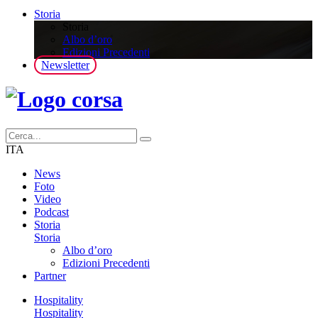
Storia
Storia
Albo d’oro
Edizioni Precedenti
Newsletter
ITA
News
Foto
Video
Podcast
Storia
Storia
Albo d’oro
Edizioni Precedenti
Partner
Hospitality
Hospitality