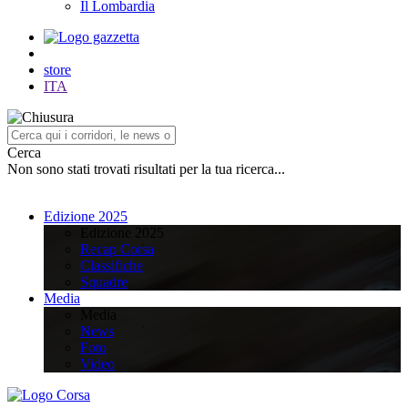
Il Lombardia
store
ITA
Cerca
Non sono stati trovati risultati per la tua ricerca...
Edizione 2025
Edizione 2025
Recap Corsa
Classifiche
Squadre
Media
Media
News
Foto
Video