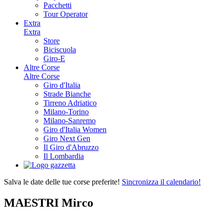
Pacchetti
Tour Operator
Extra
Extra
Store
Biciscuola
Giro-E
Altre Corse
Altre Corse
Giro d'Italia
Strade Bianche
Tirreno Adriatico
Milano-Torino
Milano-Sanremo
Giro d'Italia Women
Giro Next Gen
Il Giro d'Abruzzo
Il Lombardia
Salva le date delle tue corse preferite!
Sincronizza il calendario!
MAESTRI Mirco