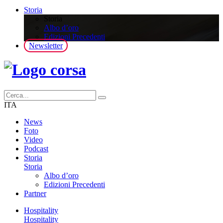
Storia
Storia
Albo d’oro
Edizioni Precedenti
Newsletter
ITA
News
Foto
Video
Podcast
Storia
Storia
Albo d’oro
Edizioni Precedenti
Partner
Hospitality
Hospitality