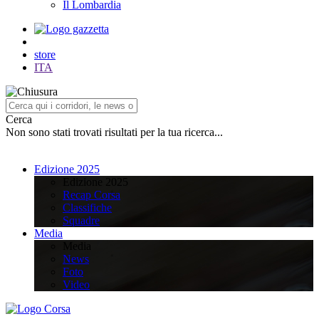
Il Lombardia
store
ITA
Cerca
Non sono stati trovati risultati per la tua ricerca...
Edizione 2025
Edizione 2025
Recap Corsa
Classifiche
Squadre
Media
Media
News
Foto
Video