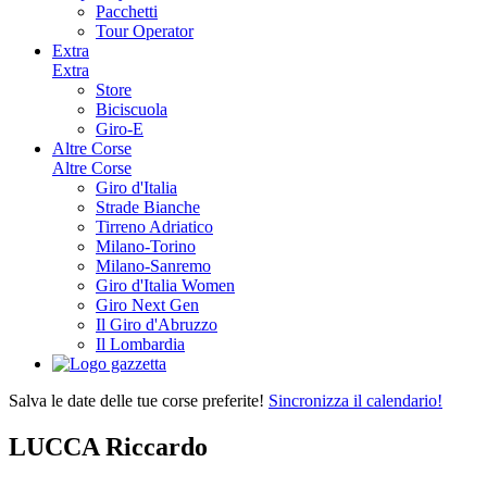
Pacchetti
Tour Operator
Extra
Extra
Store
Biciscuola
Giro-E
Altre Corse
Altre Corse
Giro d'Italia
Strade Bianche
Tirreno Adriatico
Milano-Torino
Milano-Sanremo
Giro d'Italia Women
Giro Next Gen
Il Giro d'Abruzzo
Il Lombardia
Salva le date delle tue corse preferite!
Sincronizza il calendario!
LUCCA Riccardo