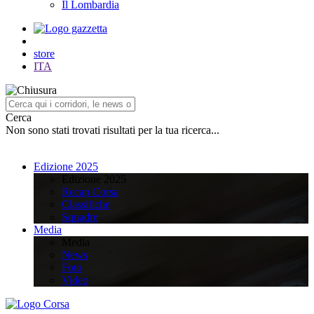
Il Lombardia
store
ITA
Cerca
Non sono stati trovati risultati per la tua ricerca...
Edizione 2025
Edizione 2025
Recap Corsa
Classifiche
Squadre
Media
Media
News
Foto
Video