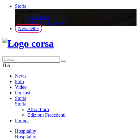
Storia
Storia
Albo d’oro
Edizioni Precedenti
Newsletter
ITA
News
Foto
Video
Podcast
Storia
Storia
Albo d’oro
Edizioni Precedenti
Partner
Hospitality
Hospitality