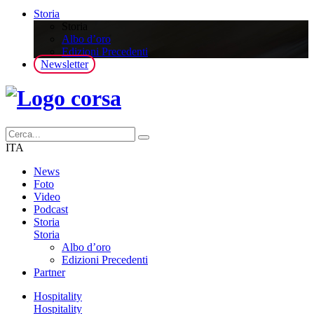
Storia
Storia
Albo d’oro
Edizioni Precedenti
Newsletter
ITA
News
Foto
Video
Podcast
Storia
Storia
Albo d’oro
Edizioni Precedenti
Partner
Hospitality
Hospitality