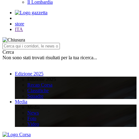
Il Lombardia
store
ITA
Cerca
Non sono stati trovati risultati per la tua ricerca...
Edizione 2025
Edizione 2025
Recap Corsa
Classifiche
Squadre
Media
Media
News
Foto
Video