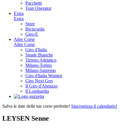
Pacchetti
Tour Operator
Extra
Extra
Store
Biciscuola
Giro-E
Altre Corse
Altre Corse
Giro d'Italia
Strade Bianche
Tirreno Adriatico
Milano-Torino
Milano-Sanremo
Giro d'Italia Women
Giro Next Gen
Il Giro d'Abruzzo
Il Lombardia
Salva le date delle tue corse preferite!
Sincronizza il calendario!
LEYSEN Senne