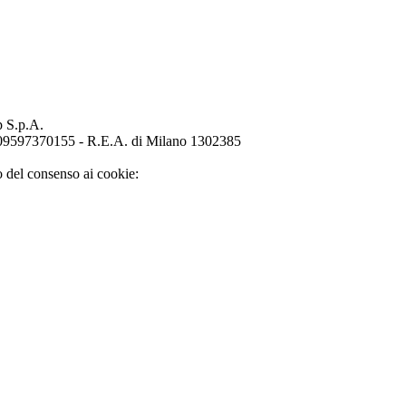
p S.p.A.
o 09597370155 - R.E.A. di Milano 1302385
o del consenso ai cookie: