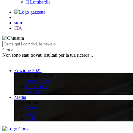
Il Lombardia
store
ITA
Cerca
Non sono stati trovati risultati per la tua ricerca...
Edizione 2025
Edizione 2025
Recap Corsa
Classifiche
Squadre
Media
Media
News
Foto
Video