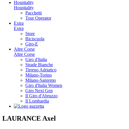
Hospitality
Hospitality
Pacchetti
Tour Operator
Extra
Extra
Store
Biciscuola
Giro-E
Altre Corse
Altre Corse
Giro d'Italia
Strade Bianche
Tirreno Adriatico
Milano-Torino
Milano-Sanremo
Giro d'Italia Women
Giro Next Gen
Il Giro d'Abruzzo
Il Lombardia
LAURANCE Axel