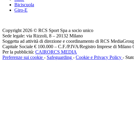
Biciscuola
Giro-E
Copyright 2026 © RCS Sport Spa a socio unico
Sede legale: via Rizzoli, 8 – 20132 Milano
Soggetta ad attività di direzione e coordinamento di RCS MediaGrou
Capitale Sociale € 100.000 – C.F./P.IVA/Registro Imprese di Milan
Per la pubblicità:
CAIRORCS MEDIA
Preferenze sui cookie
-
Safeguarding
-
Cookie e Privacy Policy
- Stat