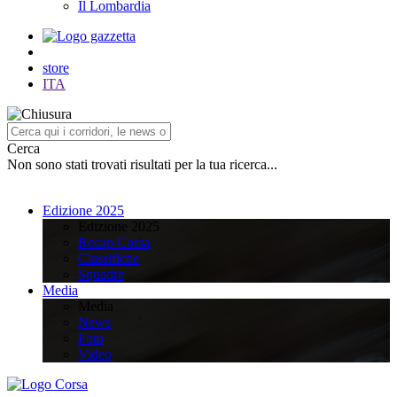
Il Lombardia
store
ITA
Cerca
Non sono stati trovati risultati per la tua ricerca...
Edizione 2025
Edizione 2025
Recap Corsa
Classifiche
Squadre
Media
Media
News
Foto
Video