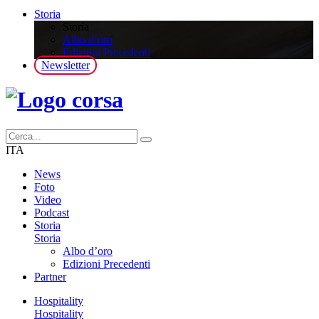
Storia
Storia
Albo d’oro
Edizioni Precedenti
Newsletter
ITA
News
Foto
Video
Podcast
Storia
Storia
Albo d’oro
Edizioni Precedenti
Partner
Hospitality
Hospitality