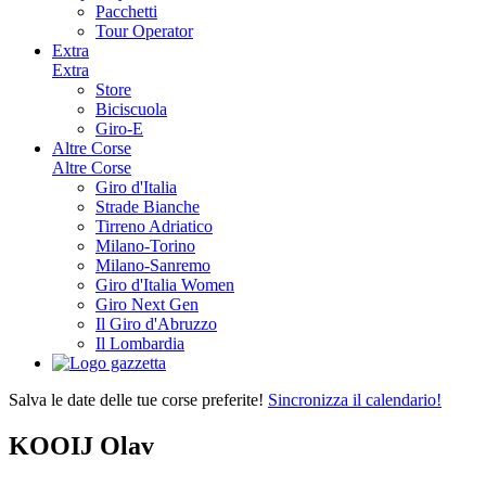
Pacchetti
Tour Operator
Extra
Extra
Store
Biciscuola
Giro-E
Altre Corse
Altre Corse
Giro d'Italia
Strade Bianche
Tirreno Adriatico
Milano-Torino
Milano-Sanremo
Giro d'Italia Women
Giro Next Gen
Il Giro d'Abruzzo
Il Lombardia
Salva le date delle tue corse preferite!
Sincronizza il calendario!
KOOIJ Olav