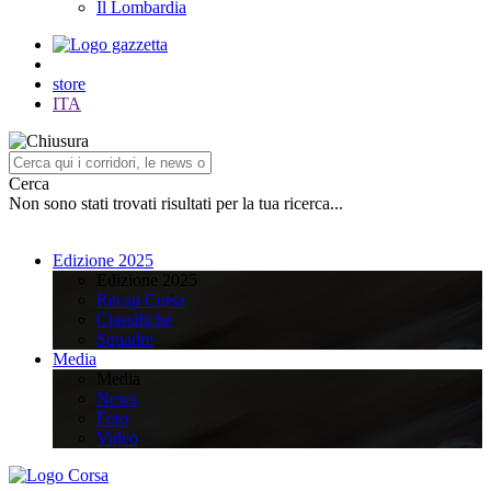
Il Lombardia
store
ITA
Cerca
Non sono stati trovati risultati per la tua ricerca...
Edizione 2025
Edizione 2025
Recap Corsa
Classifiche
Squadre
Media
Media
News
Foto
Video