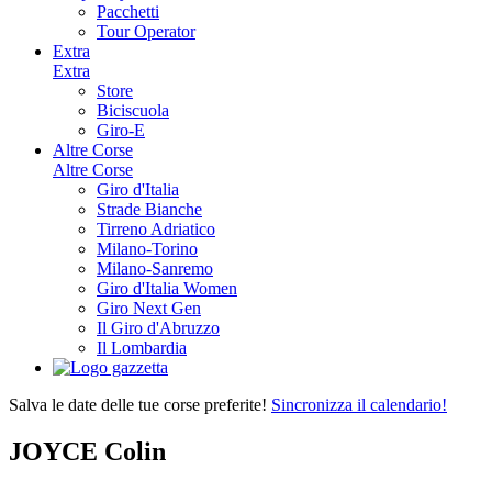
Pacchetti
Tour Operator
Extra
Extra
Store
Biciscuola
Giro-E
Altre Corse
Altre Corse
Giro d'Italia
Strade Bianche
Tirreno Adriatico
Milano-Torino
Milano-Sanremo
Giro d'Italia Women
Giro Next Gen
Il Giro d'Abruzzo
Il Lombardia
Salva le date delle tue corse preferite!
Sincronizza il calendario!
JOYCE Colin