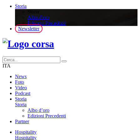
Storia
Storia
Albo d’oro
Edizioni Precedenti
Newsletter
ITA
News
Foto
Video
Podcast
Storia
Storia
Albo d’oro
Edizioni Precedenti
Partner
Hospitality
Hospitality