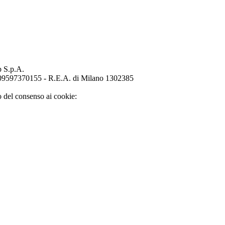
p S.p.A.
o 09597370155 - R.E.A. di Milano 1302385
o del consenso ai cookie: