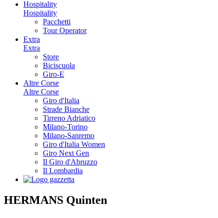
Hospitality
Hospitality
Pacchetti
Tour Operator
Extra
Extra
Store
Biciscuola
Giro-E
Altre Corse
Altre Corse
Giro d'Italia
Strade Bianche
Tirreno Adriatico
Milano-Torino
Milano-Sanremo
Giro d'Italia Women
Giro Next Gen
Il Giro d'Abruzzo
Il Lombardia
HERMANS Quinten