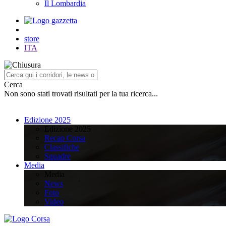
Il Lombardia
store
ITA
Cerca
Non sono stati trovati risultati per la tua ricerca...
Edizione 2025
Edizione 2025
Recap Corsa
Classifiche
Squadre
Media
Media
News
Foto
Video