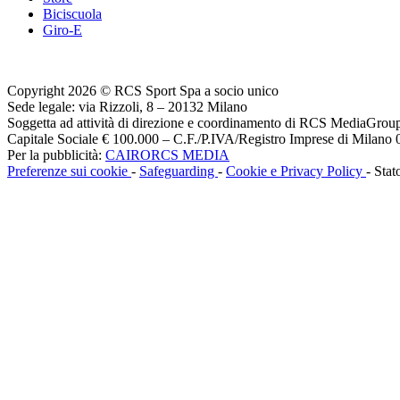
Biciscuola
Giro-E
Copyright 2026 © RCS Sport Spa a socio unico
Sede legale: via Rizzoli, 8 – 20132 Milano
Soggetta ad attività di direzione e coordinamento di RCS MediaGrou
Capitale Sociale € 100.000 – C.F./P.IVA/Registro Imprese di Milan
Per la pubblicità:
CAIRORCS MEDIA
Preferenze sui cookie
-
Safeguarding
-
Cookie e Privacy Policy
- Stat