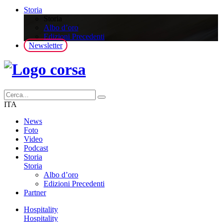
Storia
Storia
Albo d’oro
Edizioni Precedenti
Newsletter
ITA
News
Foto
Video
Podcast
Storia
Storia
Albo d’oro
Edizioni Precedenti
Partner
Hospitality
Hospitality