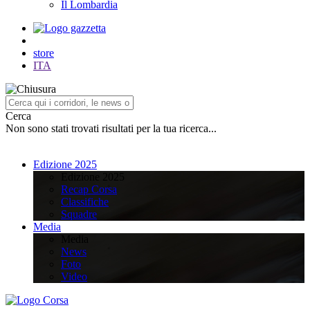
Il Lombardia
store
ITA
Cerca
Non sono stati trovati risultati per la tua ricerca...
Edizione 2025
Edizione 2025
Recap Corsa
Classifiche
Squadre
Media
Media
News
Foto
Video