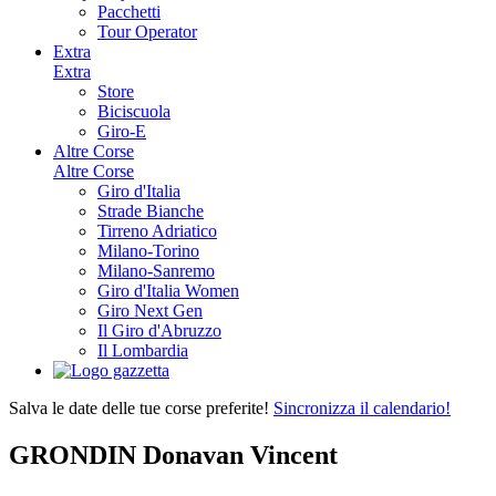
Pacchetti
Tour Operator
Extra
Extra
Store
Biciscuola
Giro-E
Altre Corse
Altre Corse
Giro d'Italia
Strade Bianche
Tirreno Adriatico
Milano-Torino
Milano-Sanremo
Giro d'Italia Women
Giro Next Gen
Il Giro d'Abruzzo
Il Lombardia
Salva le date delle tue corse preferite!
Sincronizza il calendario!
GRONDIN Donavan Vincent