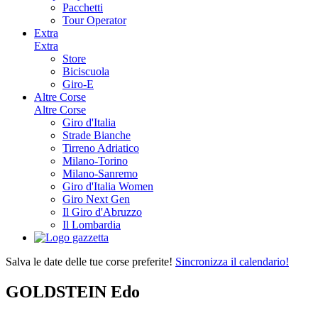
Pacchetti
Tour Operator
Extra
Extra
Store
Biciscuola
Giro-E
Altre Corse
Altre Corse
Giro d'Italia
Strade Bianche
Tirreno Adriatico
Milano-Torino
Milano-Sanremo
Giro d'Italia Women
Giro Next Gen
Il Giro d'Abruzzo
Il Lombardia
Salva le date delle tue corse preferite!
Sincronizza il calendario!
GOLDSTEIN Edo