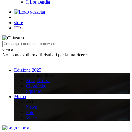
Il Lombardia
store
ITA
Cerca
Non sono stati trovati risultati per la tua ricerca...
Edizione 2025
Edizione 2025
Recap Corsa
Classifiche
Squadre
Media
Media
News
Foto
Video