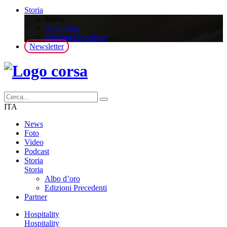
Storia
Storia
Albo d’oro
Edizioni Precedenti
Newsletter
ITA
News
Foto
Video
Podcast
Storia
Storia
Albo d’oro
Edizioni Precedenti
Partner
Hospitality
Hospitality