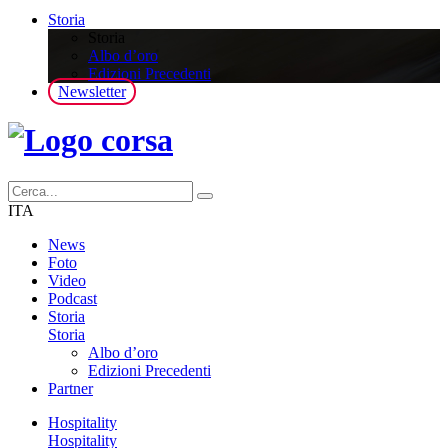
Storia
Storia
Albo d’oro
Edizioni Precedenti
Newsletter
ITA
News
Foto
Video
Podcast
Storia
Storia
Albo d’oro
Edizioni Precedenti
Partner
Hospitality
Hospitality