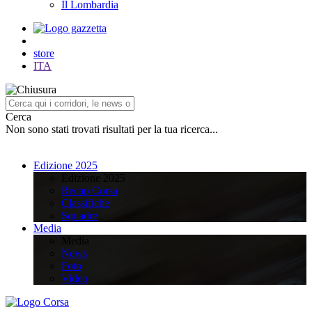
Il Lombardia
store
ITA
Cerca
Non sono stati trovati risultati per la tua ricerca...
Edizione 2025
Edizione 2025
Recap Corsa
Classifiche
Squadre
Media
Media
News
Foto
Video