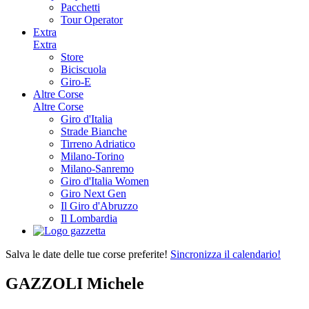
Pacchetti
Tour Operator
Extra
Extra
Store
Biciscuola
Giro-E
Altre Corse
Altre Corse
Giro d'Italia
Strade Bianche
Tirreno Adriatico
Milano-Torino
Milano-Sanremo
Giro d'Italia Women
Giro Next Gen
Il Giro d'Abruzzo
Il Lombardia
Salva le date delle tue corse preferite!
Sincronizza il calendario!
GAZZOLI Michele