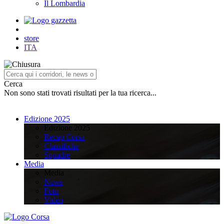
Il Lombardia
store
ITA
Cerca
Non sono stati trovati risultati per la tua ricerca...
Edizione 2025
Edizione 2025
Recap Corsa
Classifiche
Squadre
Media
Media
News
Foto
Video