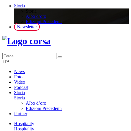
Storia
Storia
Albo d’oro
Edizioni Precedenti
Newsletter
ITA
News
Foto
Video
Podcast
Storia
Storia
Albo d’oro
Edizioni Precedenti
Partner
Hospitality
Hospitality