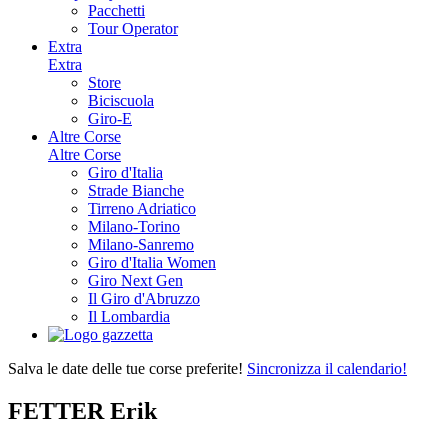
Pacchetti
Tour Operator
Extra
Extra
Store
Biciscuola
Giro-E
Altre Corse
Altre Corse
Giro d'Italia
Strade Bianche
Tirreno Adriatico
Milano-Torino
Milano-Sanremo
Giro d'Italia Women
Giro Next Gen
Il Giro d'Abruzzo
Il Lombardia
Salva le date delle tue corse preferite!
Sincronizza il calendario!
FETTER Erik