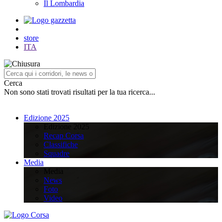
Il Lombardia
store
ITA
Cerca
Non sono stati trovati risultati per la tua ricerca...
Edizione 2025
Edizione 2025
Recap Corsa
Classifiche
Squadre
Media
Media
News
Foto
Video