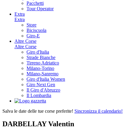
Pacchetti
Tour Operator
Extra
Extra
Store
Biciscuola
Giro-E
Altre Corse
Altre Corse
Giro d'Italia
Strade Bianche
Tirreno Adriatico
Milano-Torino
Milano-Sanremo
Giro d'Italia Women
Giro Next Gen
Il Giro d'Abruzzo
Il Lombardia
Salva le date delle tue corse preferite!
Sincronizza il calendario!
DARBELLAY Valentin