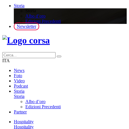
Storia
Storia
Albo d’oro
Edizioni Precedenti
Newsletter
ITA
News
Foto
Video
Podcast
Storia
Storia
Albo d’oro
Edizioni Precedenti
Partner
Hospitality
Hospitality