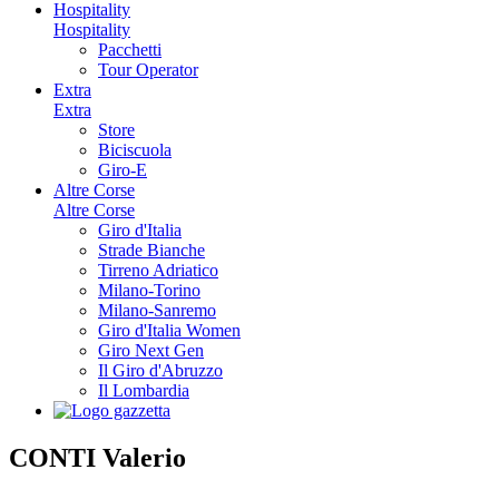
Hospitality
Hospitality
Pacchetti
Tour Operator
Extra
Extra
Store
Biciscuola
Giro-E
Altre Corse
Altre Corse
Giro d'Italia
Strade Bianche
Tirreno Adriatico
Milano-Torino
Milano-Sanremo
Giro d'Italia Women
Giro Next Gen
Il Giro d'Abruzzo
Il Lombardia
CONTI Valerio