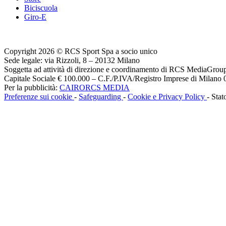
Biciscuola
Giro-E
Copyright 2026 © RCS Sport Spa a socio unico
Sede legale: via Rizzoli, 8 – 20132 Milano
Soggetta ad attività di direzione e coordinamento di RCS MediaGrou
Capitale Sociale € 100.000 – C.F./P.IVA/Registro Imprese di Milan
Per la pubblicità:
CAIRORCS MEDIA
Preferenze sui cookie
-
Safeguarding
-
Cookie e Privacy Policy
- Stat