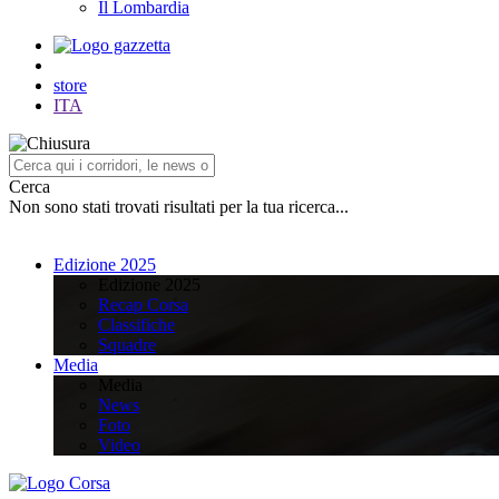
Il Lombardia
store
ITA
Cerca
Non sono stati trovati risultati per la tua ricerca...
Edizione 2025
Edizione 2025
Recap Corsa
Classifiche
Squadre
Media
Media
News
Foto
Video