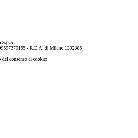
p S.p.A.
o 09597370155 - R.E.A. di Milano 1302385
o del consenso ai cookie: