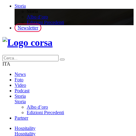
Storia
Storia
Albo d’oro
Edizioni Precedenti
Newsletter
ITA
News
Foto
Video
Podcast
Storia
Storia
Albo d’oro
Edizioni Precedenti
Partner
Hospitality
Hospitality