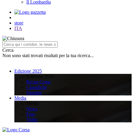
Il Lombardia
store
ITA
Cerca
Non sono stati trovati risultati per la tua ricerca...
Edizione 2025
Edizione 2025
Recap Corsa
Classifiche
Squadre
Media
Media
News
Foto
Video