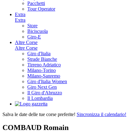
Pacchetti
Tour Operator
Extra
Extra
Store
Biciscuola
Giro-E
Altre Corse
Altre Corse
Giro d'Italia
Strade Bianche
Tirreno Adriatico
Milano-Torino
Milano-Sanremo
Giro d'Italia Women
Giro Next Gen
Il Giro d'Abruzzo
Il Lombardia
Salva le date delle tue corse preferite!
Sincronizza il calendario!
COMBAUD Romain