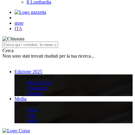
Il Lombardia
store
ITA
Cerca
Non sono stati trovati risultati per la tua ricerca...
Edizione 2025
Edizione 2025
Recap Corsa
Classifiche
Squadre
Media
Media
News
Foto
Video