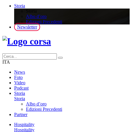
Storia
Storia
Albo d’oro
Edizioni Precedenti
Newsletter
ITA
News
Foto
Video
Podcast
Storia
Storia
Albo d’oro
Edizioni Precedenti
Partner
Hospitality
Hospitality