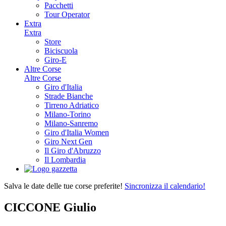
Pacchetti
Tour Operator
Extra
Extra
Store
Biciscuola
Giro-E
Altre Corse
Altre Corse
Giro d'Italia
Strade Bianche
Tirreno Adriatico
Milano-Torino
Milano-Sanremo
Giro d'Italia Women
Giro Next Gen
Il Giro d'Abruzzo
Il Lombardia
Salva le date delle tue corse preferite!
Sincronizza il calendario!
CICCONE Giulio