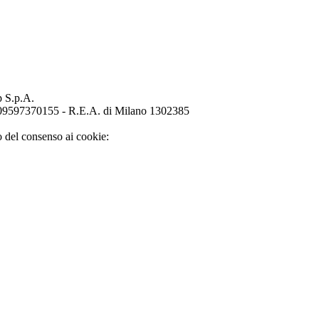
p S.p.A.
o 09597370155 - R.E.A. di Milano 1302385
o del consenso ai cookie: