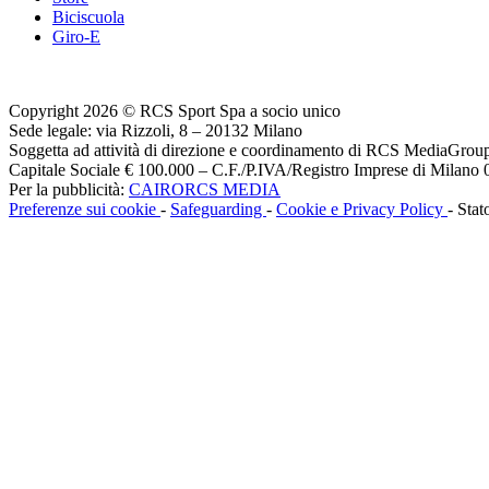
Biciscuola
Giro-E
Copyright 2026 © RCS Sport Spa a socio unico
Sede legale: via Rizzoli, 8 – 20132 Milano
Soggetta ad attività di direzione e coordinamento di RCS MediaGrou
Capitale Sociale € 100.000 – C.F./P.IVA/Registro Imprese di Milan
Per la pubblicità:
CAIRORCS MEDIA
Preferenze sui cookie
-
Safeguarding
-
Cookie e Privacy Policy
- Stat