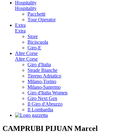
Hospitality
Hospitality
Pacchetti
Tour Operator
Extra
Extra
Store
Biciscuola
Giro-E
Altre Corse
Altre Corse
Giro d'Italia
Strade Bianche
Tirreno Adriatico
Milano-Torino
Milano-Sanremo
Giro d'Italia Women
Giro Next Gen
Il Giro d'Abruzzo
Il Lombardia
CAMPRUBI PIJUAN Marcel