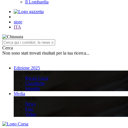
Il Lombardia
store
ITA
Cerca
Non sono stati trovati risultati per la tua ricerca...
Edizione 2025
Edizione 2025
Recap Corsa
Classifiche
Squadre
Media
Media
News
Foto
Video