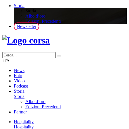
Storia
Storia
Albo d’oro
Edizioni Precedenti
Newsletter
ITA
News
Foto
Video
Podcast
Storia
Storia
Albo d’oro
Edizioni Precedenti
Partner
Hospitality
Hospitality