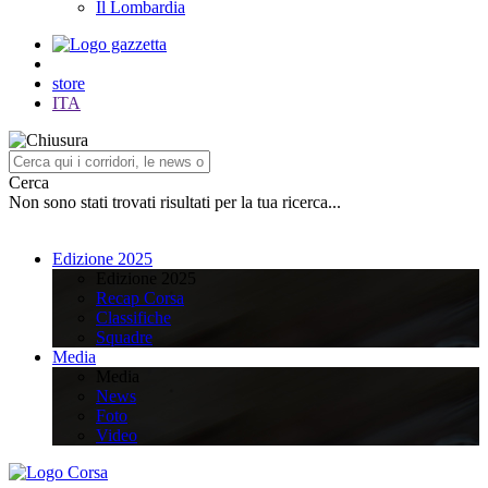
Il Lombardia
store
ITA
Cerca
Non sono stati trovati risultati per la tua ricerca...
Edizione 2025
Edizione 2025
Recap Corsa
Classifiche
Squadre
Media
Media
News
Foto
Video