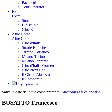
Pacchetti
Tour Operator
Extra
Extra
Store
Biciscuola
Giro-E
Altre Corse
Altre Corse
Giro d'Italia
Strade Bianche
Tirreno Adriatico
Milano-Torino
Milano-Sanremo
Giro d'Italia Women
Giro Next Gen
Il Giro d'Abruzzo
Il Lombardia
Salva le date delle tue corse preferite!
Sincronizza il calendario!
BUSATTO Francesco