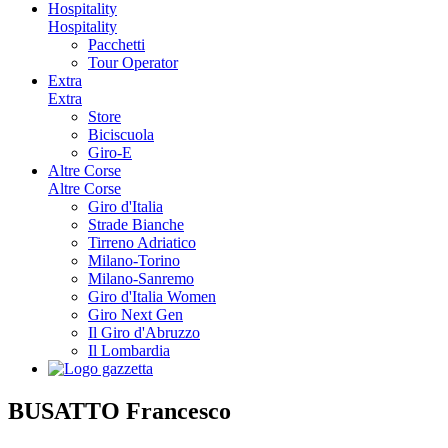
Hospitality
Hospitality
Pacchetti
Tour Operator
Extra
Extra
Store
Biciscuola
Giro-E
Altre Corse
Altre Corse
Giro d'Italia
Strade Bianche
Tirreno Adriatico
Milano-Torino
Milano-Sanremo
Giro d'Italia Women
Giro Next Gen
Il Giro d'Abruzzo
Il Lombardia
BUSATTO Francesco