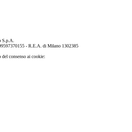
p S.p.A.
o 09597370155 - R.E.A. di Milano 1302385
o del consenso ai cookie: