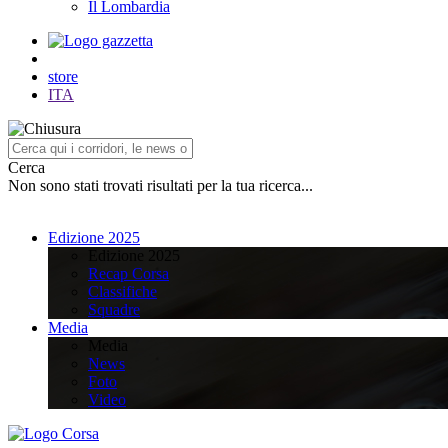
Il Lombardia
store
ITA
Cerca
Non sono stati trovati risultati per la tua ricerca...
Edizione 2025
Edizione 2025
Recap Corsa
Classifiche
Squadre
Media
Media
News
Foto
Video