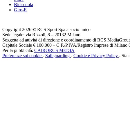
Biciscuola
Giro-E
Copyright 2026 © RCS Sport Spa a socio unico
Sede legale: via Rizzoli, 8 – 20132 Milano
Soggetta ad attività di direzione e coordinamento di RCS MediaGrou
Capitale Sociale € 100.000 – C.F./P.IVA/Registro Imprese di Milan
Per la pubblicità:
CAIRORCS MEDIA
Preferenze sui cookie
-
Safeguarding
-
Cookie e Privacy Policy
- Stat