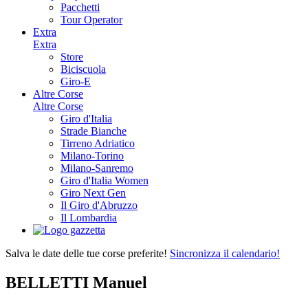
Pacchetti
Tour Operator
Extra
Extra
Store
Biciscuola
Giro-E
Altre Corse
Altre Corse
Giro d'Italia
Strade Bianche
Tirreno Adriatico
Milano-Torino
Milano-Sanremo
Giro d'Italia Women
Giro Next Gen
Il Giro d'Abruzzo
Il Lombardia
Salva le date delle tue corse preferite!
Sincronizza il calendario!
BELLETTI Manuel