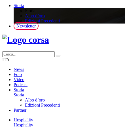
Storia
Storia
Albo d’oro
Edizioni Precedenti
Newsletter
ITA
News
Foto
Video
Podcast
Storia
Storia
Albo d’oro
Edizioni Precedenti
Partner
Hospitality
Hospitality