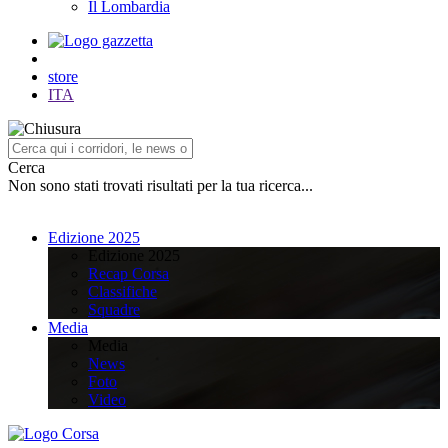
Il Lombardia
store
ITA
Cerca
Non sono stati trovati risultati per la tua ricerca...
Edizione 2025
Edizione 2025
Recap Corsa
Classifiche
Squadre
Media
Media
News
Foto
Video