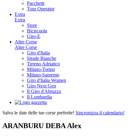
Pacchetti
Tour Operator
Extra
Extra
Store
Biciscuola
Giro-E
Altre Corse
Altre Corse
Giro d'Italia
Strade Bianche
Tirreno Adriatico
Milano-Torino
Milano-Sanremo
Giro d'Italia Women
Giro Next Gen
Il Giro d'Abruzzo
Il Lombardia
Salva le date delle tue corse preferite!
Sincronizza il calendario!
ARANBURU DEBA Alex