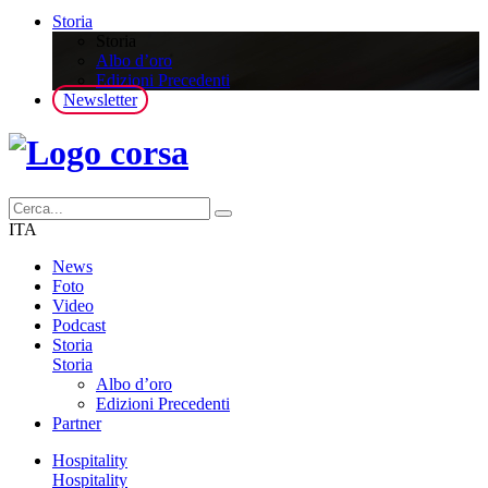
Storia
Storia
Albo d’oro
Edizioni Precedenti
Newsletter
ITA
News
Foto
Video
Podcast
Storia
Storia
Albo d’oro
Edizioni Precedenti
Partner
Hospitality
Hospitality