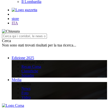
Il Lombardia
store
ITA
Cerca
Non sono stati trovati risultati per la tua ricerca...
Edizione 2025
Edizione 2025
Recap Corsa
Classifiche
Squadre
Media
Media
News
Foto
Video