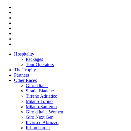
Hospitality
Packages
Tour Operators
The Trophy
Partners
Other Races
Giro d'Italia
Strade Bianche
Tirreno Adriatico
Milano-Torino
Milano-Sanremo
Giro d'Italia Women
Giro Next Gen
Il Giro d'Abruzzo
Il Lombardia