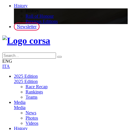
History
History
Roll of Honour
Previous Editions
Newsletter
ENG
ITA
2025 Edition
2025 Edition
Race Recap
Rankings
Teams
Media
Media
News
Photos
Videos
History