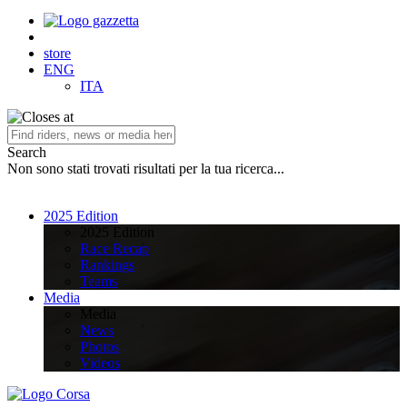
store
ENG
ITA
Search
Non sono stati trovati risultati per la tua ricerca...
2025 Edition
2025 Edition
Race Recap
Rankings
Teams
Media
Media
News
Photos
Videos