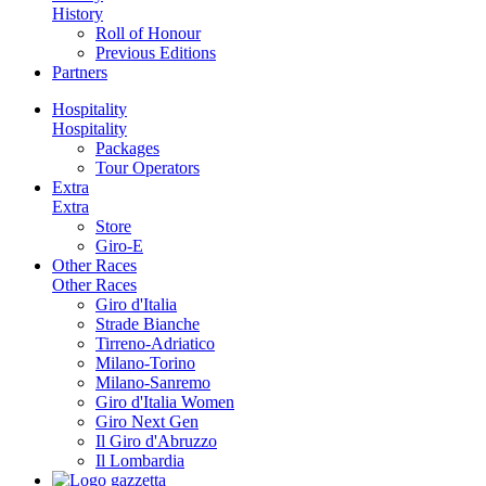
History
Roll of Honour
Previous Editions
Partners
Hospitality
Hospitality
Packages
Tour Operators
Extra
Extra
Store
Giro-E
Other Races
Other Races
Giro d'Italia
Strade Bianche
Tirreno-Adriatico
Milano-Torino
Milano-Sanremo
Giro d'Italia Women
Giro Next Gen
Il Giro d'Abruzzo
Il Lombardia