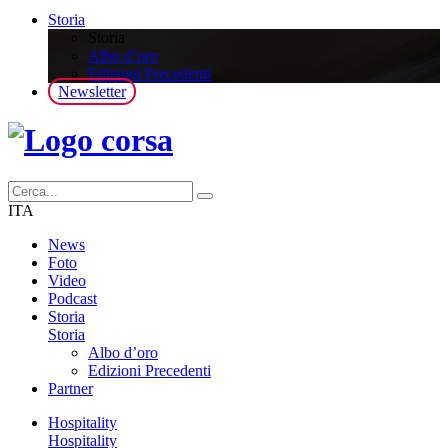
Storia
Storia
Albo d’oro
Edizioni Precedenti
Newsletter
ITA
News
Foto
Video
Podcast
Storia
Storia
Albo d’oro
Edizioni Precedenti
Partner
Hospitality
Hospitality