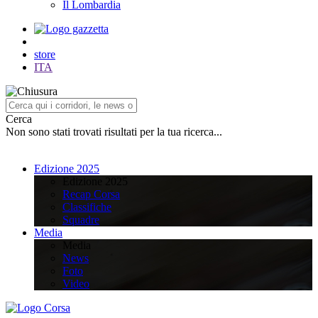
Il Lombardia
store
ITA
Cerca
Non sono stati trovati risultati per la tua ricerca...
Edizione 2025
Edizione 2025
Recap Corsa
Classifiche
Squadre
Media
Media
News
Foto
Video