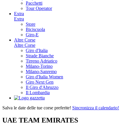
Pacchetti
Tour Operator
Extra
Extra
Store
Biciscuola
Giro-E
Altre Corse
Altre Corse
Giro d'Italia
Strade Bianche
Tirreno Adriatico
Milano-Torino
Milano-Sanremo
Giro d'Italia Women
Giro Next Gen
Il Giro d'Abruzzo
Il Lombardia
Salva le date delle tue corse preferite!
Sincronizza il calendario!
UAE TEAM EMIRATES